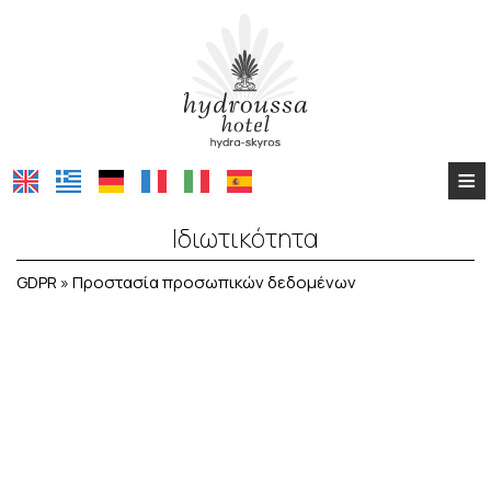
≡
ΑΡΧΙΚΉ
Ιδιωτικότητα
HYDROUSSA HOTEL HYDRA
GDPR » Προστασία προσωπικών δεδομένων
HYDROUSSA HOTEL SKYROS
Προστασία προσωπικών δεδομένων
ΕΠΙΚΟΙΝΩΝΊΑ
Η επιχείρηση / ιστοσελίδα μας δεσμεύεται να σέβεται και
να προστατεύει το δικαίωμά σας για προστασία του
απόρρητου της σύνδεσής σας.
Το κατάστημά μας δεν πουλά, ενοικιάζει, ή καθ'